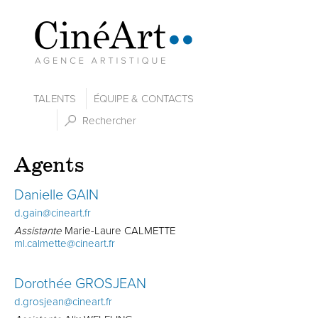
TALENTS
ÉQUIPE & CONTACTS
Agents
Danielle GAIN
d.gain@cineart.fr
Assistante
Marie-Laure CALMETTE
ml.calmette@cineart.fr
Dorothée GROSJEAN
d.grosjean@cineart.fr