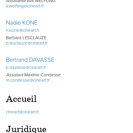
Assistante
Alix WELFLING
a.welfling@cineart.fr
Nadié KONÉ
n.kone@cineart.fr
Barbara LESCLAUZE
b.lesclauze@cineart.fr
Bertrand DAVASSE
b.davasse@cineart.fr
Assistant
Maxime Condesse
m.condesse@cineart.fr
Accueil
cineart@cineart.fr
Juridique