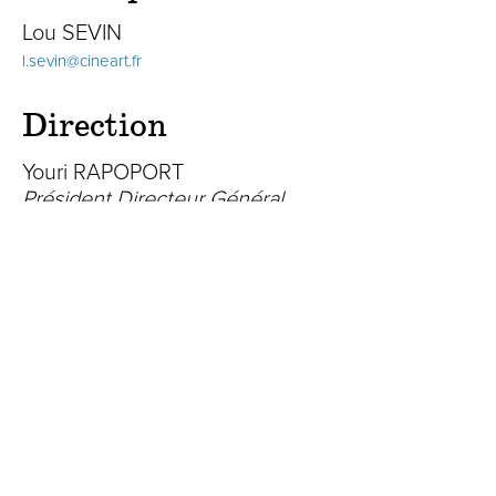
Lou SEVIN
l.sevin@cineart.fr
Direction
Youri RAPOPORT
Président Directeur Général
y.rapoport@cineart.fr
CinéArt
15 rue de la Banque
75002 Paris
Tél. 01 56 69 33 00
cineart@cineart.fr